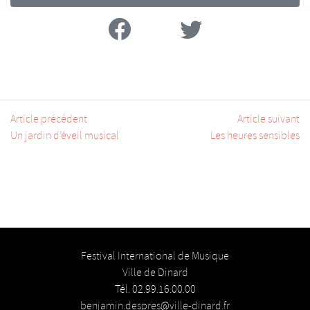
Facebook
Twitter
Article précédent
Article suivant
Un jardin d’éveil musical
Les heures sensibles
Festival International de Musique
Ville de Dinard
Tél. 02.99.16.00.00
benjamin.despres@ville-dinard.fr