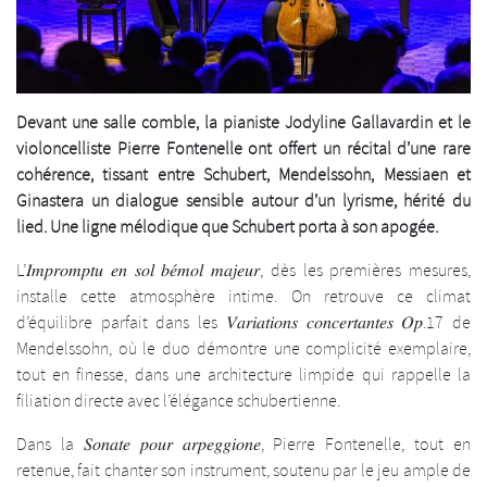
Devant une salle comble, la pianiste Jodyline Gallavardin et le
violoncelliste Pierre Fontenelle ont offert un récital d’une rare
cohérence, tissant entre Schubert, Mendelssohn, Messiaen et
Ginastera un dialogue sensible autour d’un lyrisme, hérité du
lied. Une ligne mélodique que Schubert porta à son apogée.
L’𝐼𝑚𝑝𝑟𝑜𝑚𝑝𝑡𝑢 𝑒𝑛 𝑠𝑜𝑙 𝑏𝑒́𝑚𝑜𝑙 𝑚𝑎𝑗𝑒𝑢𝑟, dès les premières mesures,
installe cette atmosphère intime. On retrouve ce climat
d’équilibre parfait dans les 𝑉𝑎𝑟𝑖𝑎𝑡𝑖𝑜𝑛𝑠 𝑐𝑜𝑛𝑐𝑒𝑟𝑡𝑎𝑛𝑡𝑒𝑠 𝑂𝑝.17 de
Mendelssohn, où le duo démontre une complicité exemplaire,
tout en finesse, dans une architecture limpide qui rappelle la
filiation directe avec l’élégance schubertienne.
Dans la 𝑆𝑜𝑛𝑎𝑡𝑒 𝑝𝑜𝑢𝑟 𝑎𝑟𝑝𝑒𝑔𝑔𝑖𝑜𝑛𝑒, Pierre Fontenelle, tout en
retenue, fait chanter son instrument, soutenu par le jeu ample de