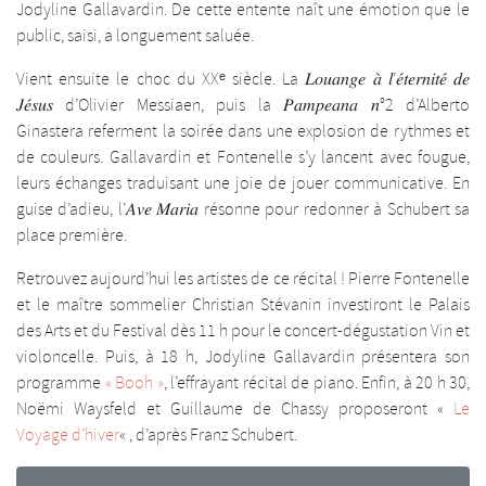
Jodyline Gallavardin. De cette entente naît une émotion que le
public, saisi, a longuement saluée.
Vient ensuite le choc du XXᵉ siècle. La 𝐿𝑜𝑢𝑎𝑛𝑔𝑒 𝑎̀ 𝑙’𝑒́𝑡𝑒𝑟𝑛𝑖𝑡𝑒́ 𝑑𝑒
𝐽𝑒́𝑠𝑢𝑠 d’Olivier Messiaen, puis la 𝑃𝑎𝑚𝑝𝑒𝑎𝑛𝑎 𝑛°2 d’Alberto
Ginastera referment la soirée dans une explosion de rythmes et
de couleurs. Gallavardin et Fontenelle s’y lancent avec fougue,
leurs échanges traduisant une joie de jouer communicative. En
guise d’adieu, l’𝐴𝑣𝑒 𝑀𝑎𝑟𝑖𝑎 résonne pour redonner à Schubert sa
place première.
Retrouvez aujourd’hui les artistes de ce récital ! Pierre Fontenelle
et le maître sommelier Christian Stévanin investiront le Palais
des Arts et du Festival dès 11 h pour le concert-dégustation Vin et
violoncelle. Puis, à 18 h, Jodyline Gallavardin présentera son
programme
« Booh »
, l’effrayant récital de piano. Enfin, à 20 h 30,
Noëmi Waysfeld et Guillaume de Chassy proposeront «
Le
Voyage d’hiver
« , d’après Franz Schubert.