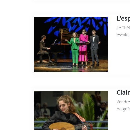
L’esp
Le Théâ
escale 
Clai
Vendred
baignée