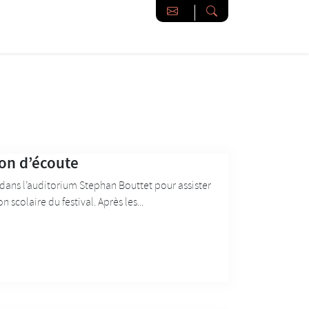
çon d’écoute
 dans l’auditorium Stephan Bouttet pour assister
scolaire du festival. Après les...