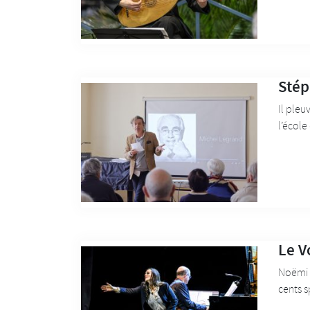
Stép
Il pleu
l’école
Le V
Noëmi 
cents s