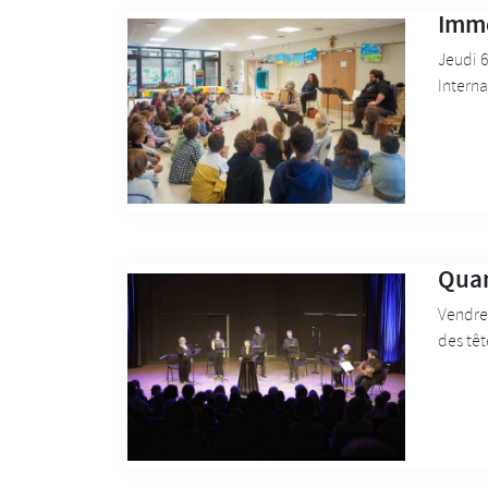
Imme
Jeudi 6
Interna
Quan
Vendred
des têt