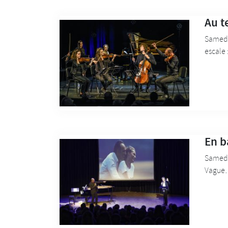
Au t
Samedi 
escale 
En b
Samedi 
Vague… 