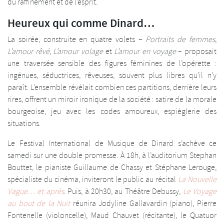
du raffinement et de l’esprit.
Heureux qui comme Dinard…
La soirée, construite en quatre volets –
Portraits de femmes
,
L’amour rêvé
,
L’amour volage
et
L’amour en voyage
– proposait
une traversée sensible des figures féminines de l’opérette :
ingénues, séductrices, rêveuses, souvent plus libres qu’il n’y
paraît. L’ensemble révélait combien ces partitions, derrière leurs
rires, offrent un miroir ironique de la société : satire de la morale
bourgeoise, jeu avec les codes amoureux, espièglerie des
situations.
Le Festival International de Musique de Dinard s’achève ce
samedi sur une double promesse. À 18h, à l’auditorium Stephan
Bouttet, le pianiste Guillaume de Chassy et Stéphane Lerouge,
spécialiste du cinéma, inviteront le public au récital
La Nouvelle
Vague… et après
. Puis, à 20h30, au Théâtre Debussy,
Le Voyage
au bout de la Nuit
réunira Jodyline Gallavardin (piano), Pierre
Fontenelle (violoncelle), Maud Chauvet (récitante), le Quatuor