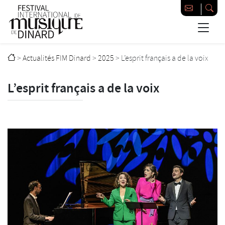
Passer au contenu principal
Festival international de musique de Dinard
>
Actualités FIM Dinard
>
2025
>
L’esprit français a de la voix
L’esprit français a de la voix