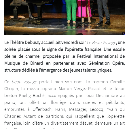
Le Théâtre Debussy accueillait vendredi soir
Le Beau Voyage
, une
soirée placée sous le signe de l’opérette française. Une escale
pleine de charme, proposée par le Festival International de
Musique de Dinard en partenariat avec Génération Opéra,
structure dédiée à l’émergence des jeunes talents lyriques.
Ce
beau voyage
portait bien son nom. La soprano Camille
Chopin, la mezzo-soprano Marion Vergez-Pascal et le ténor
breton Kaëlig Boché, accompagnés par Louis Dechambre au
piano, ont offert un florilège d’airs ciselés et pétillants,
empruntés à Offenbach, Hahn, Messager, Lecocq, Yvain ou
Chabrier. Autant de partitions qui rappellent que l’opérette
française, loin d’être un divertissement désuet, demeure un art