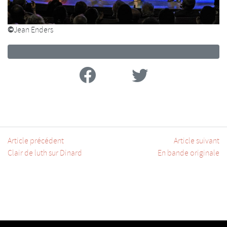
©
Jean Enders
Facebook
Twitter
Article précédent
Article suivant
Clair de luth sur Dinard
En bande originale