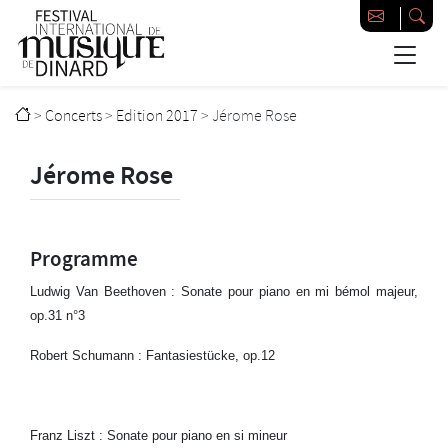
Passer au contenu principal
Festival international de musique de Dinard
>
Concerts
>
Edition 2017
>
Jérome Rose
Jérome Rose
Programme
Ludwig Van Beethoven : Sonate pour piano en mi bémol majeur,
op.31 n°3
Robert Schumann : Fantasiestücke, op.12
Franz Liszt : Sonate pour piano en si mineur