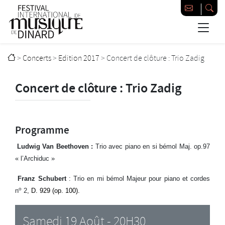
Passer au contenu principal
Festival international de musique de Dinard
>
Concerts
>
Edition 2017
>
Concert de clôture : Trio Zadig
Concert de clôture : Trio Zadig
Programme
Ludwig Van Beethoven :
Trio avec piano en si bémol Maj. op.97
« l’Archiduc »
Franz Schubert
: Trio en mi bémol Majeur pour piano et cordes
o
n
2,
D
. 929 (op. 100).
Samedi 19 Août - 20H30