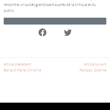
rencontre un succès grandissant auprès de la critique et du
public.
Facebook
Twitter
Article précédent
Article suivant
Barrault Marie-Christine
Païdassi Solenne