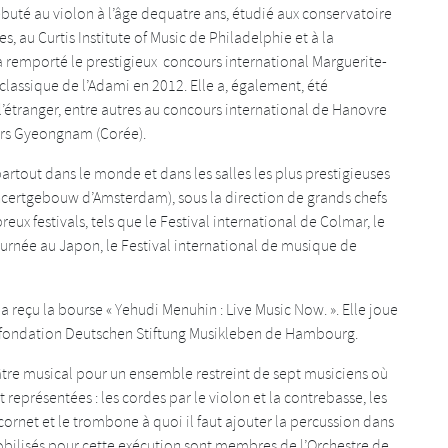
ébuté au violon à l’âge dequatre ans, étudié aux conservatoire
 au Curtis Institute of Music de Philadelphie et à la
a remporté le prestigieux concours international Marguerite-
lassique de l’Adami en 2012. Elle a, également, été
’étranger, entre autres au concours international de Hanovre
ours Gyeongnam (Corée).
artout dans le monde et dans les salles les plus prestigieuses
ncertgebouw d’Amsterdam), sous la direction de grands chefs
x festivals, tels que le Festival international de Colmar, le
ournée au Japon, le Festival international de musique de
a reçu la bourse « Yehudi Menuhin : Live Music Now. ». Elle joue
la fondation Deutschen Stiftung Musikleben de Hambourg.
âtre musical pour un ensemble restreint de sept musiciens où
t représentées : les cordes par le violon et la contrebasse, les
e cornet et le trombone à quoi il faut ajouter la percussion dans
obilisés pour cette exécution sont membres de l’Orchestre de