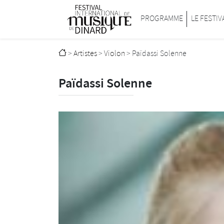
Passer au contenu principal
Festival international de musique de D
PROGRAMME
LE FESTIV
>
Artistes
>
Violon
>
Païdassi Solenne
Païdassi Solenne