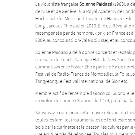
La violoniste française
Solenne Païdassi
(1985), a d
de Nice et de Genève, à la Royal Academy de Londres,
Hochschule für Musik und Theater de Hanovre. Elle 
Long-Jacques-Thibaud en 2010. Elle est Révélation c
récompensée par de nombreux prix, en France et à l
2009, au concours Sion-Valais (Suisse), et au conc
Solenne Païdassi a déjà donné concerts et récitals p
(Tonhalle de Zurich, Carnegie Hall de New York, Co
comme Lawrence Foster. Elle a participé à de nombreu
Festival de Radio-France de Montpellier, la Folle J
Tongyeong, le Festival international de Sion etc.
Membre actif de l’ensemble Il Gioco col Suono, elle 
un violon de Lorenzo Storioni de 1779, prêté par 
Stravinsky a opté pour cette œuvre relevant du thé
toutes les familles instrumentales de l’orchestre son
bois par la clarinette et le basson, les cuivres par l
une écriture très développée. Tous les musiciens m