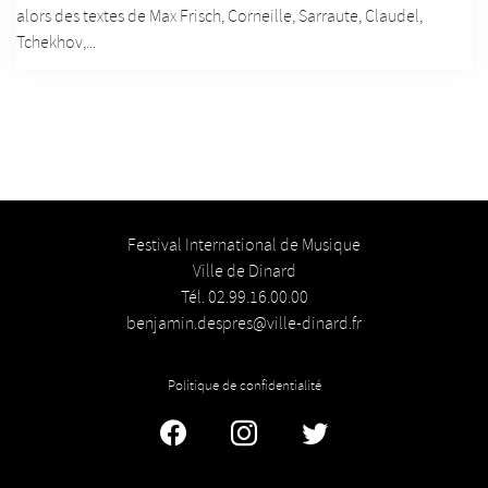
alors des textes de Max Frisch, Corneille, Sarraute, Claudel,
Tchekhov,...
Festival International de Musique
Ville de Dinard
Tél. 02.99.16.00.00
benjamin.despres@ville-dinard.fr
Politique de confidentialité
Facebook
Instagram
Twitter