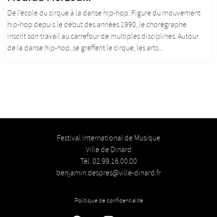
De l'école du cirque à la danse hip-hop. Figure du mouvement
hip-hop depuis le début des années 1990, le chorégraphe
inscrit son travail au carrefour de multiples disciplines. Autour
de la danse hip-hop, se greffent le cirque, les arts...
Festival International de Musique
Ville de Dinard
Tél. 02.99.16.00.00
benjamin.despres@ville-dinard.fr
Politique de confidentialité