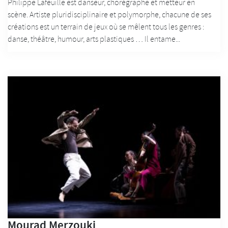
Philippe Lafeuille est danseur, chorégraphe et metteur en
scène. Artiste pluridisciplinaire et polymorphe, chacune de ses
créations est un terrain de jeux où se mêlent tous les genres :
danse, théâtre, humour, arts plastiques … Il entame...
Mourad Merzouki