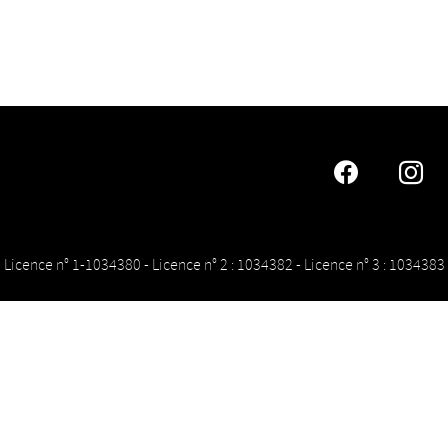
Faceboo
In
Licence n° 1-1034380 - Licence n° 2 : 1034382 - Licence n° 3 : 1034383