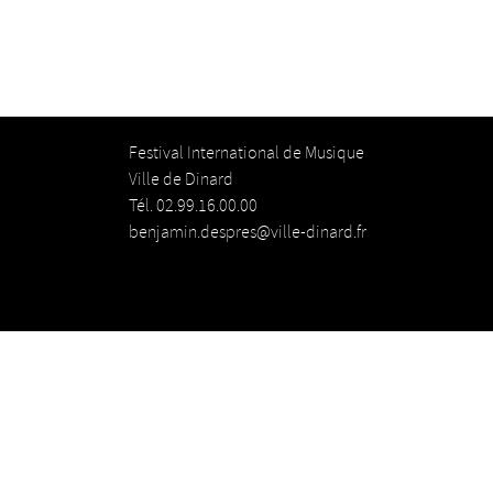
Festival International de Musique
Ville de Dinard
Tél. 02.99.16.00.00
benjamin.despres@ville-dinard.fr