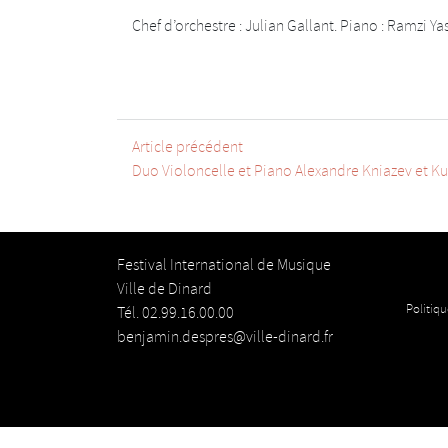
Chef d’orchestre : Julian Gallant. Piano : Ramzi Ya
Article précédent
Duo Violoncelle et Piano Alexandre Kniazev et K
Festival International de Musique
Ville de Dinard
Politiqu
Tél. 02.99.16.00.00
benjamin.despres@ville-dinard.fr