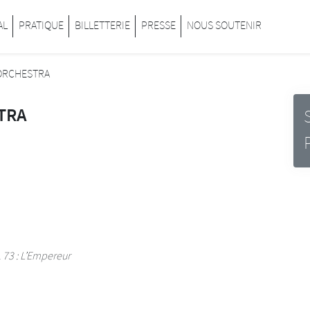
inard
AL
PRATIQUE
BILLETTERIE
PRESSE
NOUS SOUTENIR
ORCHESTRA
TRA
 73 : L’Empereur