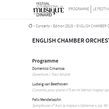
Passer au contenu principal
Festival international de musique de D
PROGRAMME
LE FESTIV
>
Concerts
>
Edition 2015
>
ENGLISH CHAMBER 
ENGLISH CHAMBER ORCHES
Programme
Domenico Cimarosa
:
Ouverture, I Traci Amanti
Ludwig van Beethoven
:
Concerto pour piano n°5 en mi bémol majeur op.
Felix Mendelssohn
:
Symphonie nº 4 en la majeur « Italienne », op. 90