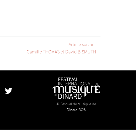
Article suivant
Camille THOMAS et David BISMUTH
k
stagram
Twitter
© Festival de Musique de
Dinard 2026