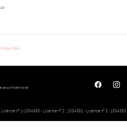
ssa
un Woo Paik
Faceboo
In
e de confidentialité
Licence n° 1-1034380 - Licence n° 2 : 1034382 - Licence n° 3 : 1034383