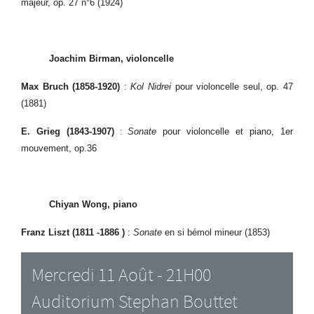
majeur, op. 27 n°6 (1924)
Joachim Birman, violoncelle
Max Bruch (1858-1920)
:
Kol Nidrei
pour violoncelle seul, op. 47
(1881)
:
E. Grieg (1843-1907)
Sonate
pour violoncelle et piano, 1er
mouvement, op.36
Chiyan Wong, piano
Franz Liszt (1811 -1886 )
:
Sonate
en si bémol mineur (1853)
Mercredi 11 Août - 21H00
Auditorium Stephan Bouttet