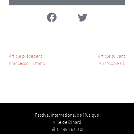
Facebook
Twitter
Article précédent
Article suivant
Francesco Tristano
Kun Woo Paik
Festival International de Musique
Ville de Dinard
Tél. 02.99.16.00.00