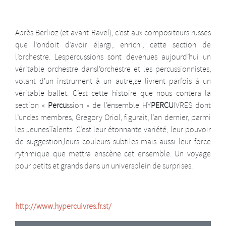
Après Berlioz (et avant Ravel), c’est aux compositeurs russes
que l’ondoit d’avoir élargi, enrichi, cette section de
l’orchestre. Lespercussions sont devenues aujourd’hui un
véritable orchestre dansl’orchestre et les percussionnistes,
volant d’un instrument à un autre,se livrent parfois à un
véritable ballet. C’est cette histoire que nous contera la
section «
Percu
ssion » de l’ensemble HY
PERCU
IVRES dont
l’undes membres, Gregory Oriol, figurait, l’an dernier, parmi
les JeunesTalents. C’est leur étonnante variété, leur pouvoir
de suggestion,leurs couleurs subtiles mais aussi leur force
rythmique que mettra enscène cet ensemble. Un voyage
pour petits et grands dans un universplein de surprises.
http://www.hypercuivres.fr.st/