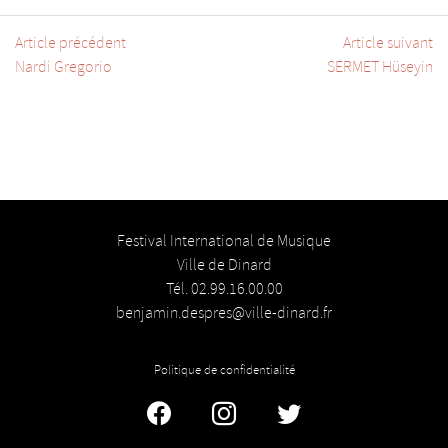
Article précédent
Article suivant
Nardi Gregorio
SERMET Hüseyin
Festival International de Musique
Ville de Dinard
Tél. 02.99.16.00.00
benjamin.despres@ville-dinard.fr
Politique de confidentialité
Facebook
Instagram
Twitter