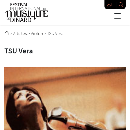
Passer au contenu principal
Festival international de musique de Dinard
>
Artistes
>
Violon
>
TSU Vera
TSU Vera