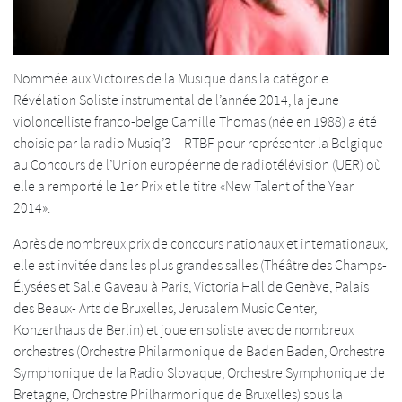
Nommée aux Victoires de la Musique dans la catégorie
Révélation Soliste instrumental de l’année 2014, la jeune
violoncelliste franco-belge Camille Thomas (née en 1988) a été
choisie par la radio Musiq’3 – RTBF pour représenter la Belgique
au Concours de l’Union européenne de radiotélévision (UER) où
elle a remporté le 1er Prix et le titre «New Talent of the Year
2014».
Après de nombreux prix de concours nationaux et internationaux,
elle est invitée dans les plus grandes salles (Théâtre des Champs-
Élysées et Salle Gaveau à Paris, Victoria Hall de Genève, Palais
des Beaux- Arts de Bruxelles, Jerusalem Music Center,
Konzerthaus de Berlin) et joue en soliste avec de nombreux
orchestres (Orchestre Philarmonique de Baden Baden, Orchestre
Symphonique de la Radio Slovaque, Orchestre Symphonique de
Bretagne, Orchestre Philharmonique de Bruxelles) sous la