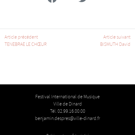
Article précédent
Article suivant
TENEBRAE LE CHŒUR
BISMUTH David
Festival International de Musique
Ville de Dinard
Tél. 02.99.16.00.00
benjamin.despres@ville-dinard.fr