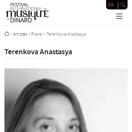
Passer au contenu principal
Festival international de musique de Dinard
>
Artistes
>
Piano
>
Terenkova Anastasya
Terenkova Anastasya