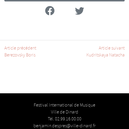
Facebook
Twitter
Article précédent
Article suivant
Berezovsky Boris
Kudritskaya Natacha
Festival International de Musique
Ville de Dinard
Tél. 02.99.16.00.00
benjamin.despres@ville-dinard.fr