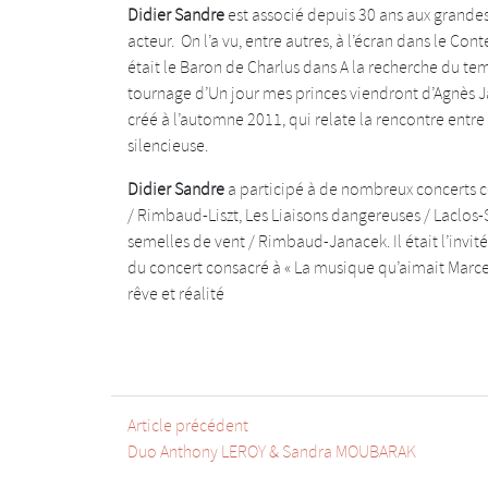
Didier Sandre
est associé depuis 30 ans aux grandes
acteur. On l’a vu, entre autres, à l’écran dans le Co
était le Baron de Charlus dans A la recherche du te
tournage d’Un jour mes princes viendront d’Agnès J
créé à l’automne 2011, qui relate la rencontre entr
silencieuse.
Didier Sandre
a participé à de nombreux concerts co
/ Rimbaud-Liszt, Les Liaisons dangereuses / Laclos
semelles de vent / Rimbaud-Janacek. Il était l’invit
du concert consacré à « La musique qu’aimait Marcel P
rêve et réalité
Article précédent
Duo Anthony LEROY & Sandra MOUBARAK