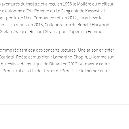
 aventures du théâtre et a reçu en 1996 le Molière du meilleur
nte d’automne d’Eric Rohmer ou Le Sang noir de Kassovitz. Il
mps perdu de Nina Companeez et, en 2012, il a achevé le
aoui. Il a repris, en 2013, Collaboration de Ronald Harwood,
e Stefan Zweig et Richard Strauss pour l’opéra La Femme
mme récitant et à des concerts-lectures : Une saison en enfer
-Scarlatti, Poète et musicien / Lamartine-Chopin, L’Homme aux
é du festival de musique de Dinard en 2012 où, dans la cadre
roust », il avait lu des textes de Proust sur le thème : entre