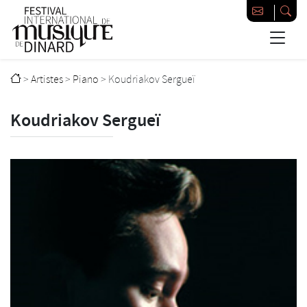
Passer au contenu principal
Festival international de musique de Dinard
>
Artistes
>
Piano
>
Koudriakov Sergueï
Koudriakov Sergueï