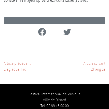
Sonate en ré majeur op. 53 chez Audite Label (92.546).
Facebook
Twitter
Article précédent
Article suivant
Elégiaque Trio
Zhang Le
Festival International de Musique
Ville de Dinard
Tél. 02.99.16.00.00