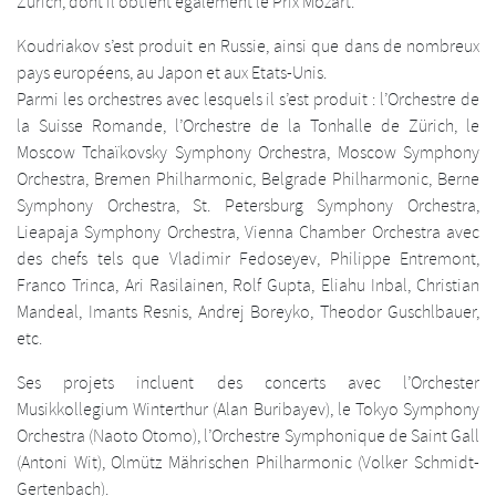
Zurich, dont il obtient également le Prix Mozart.
Koudriakov s’est produit en Russie, ainsi que dans de nombreux
pays européens, au Japon et aux Etats-Unis.
Parmi les orchestres avec lesquels il s’est produit : l’Orchestre de
la Suisse Romande, l’Orchestre de la Tonhalle de Zürich, le
Moscow Tchaïkovsky Symphony Orchestra, Moscow Symphony
Orchestra, Bremen Philharmonic, Belgrade Philharmonic, Berne
Symphony Orchestra, St. Petersburg Symphony Orchestra,
Lieapaja Symphony Orchestra, Vienna Chamber Orchestra avec
des chefs tels que Vladimir Fedoseyev, Philippe Entremont,
Franco Trinca, Ari Rasilainen, Rolf Gupta, Eliahu Inbal, Christian
Mandeal, Imants Resnis, Andrej Boreyko, Theodor Guschlbauer,
etc.
Ses projets incluent des concerts avec l’Orchester
Musikkollegium Winterthur (Alan Buribayev), le Tokyo Symphony
Orchestra (Naoto Otomo), l’Orchestre Symphonique de Saint Gall
(Antoni Wit), Olmütz Mährischen Philharmonic (Volker Schmidt-
Gertenbach).