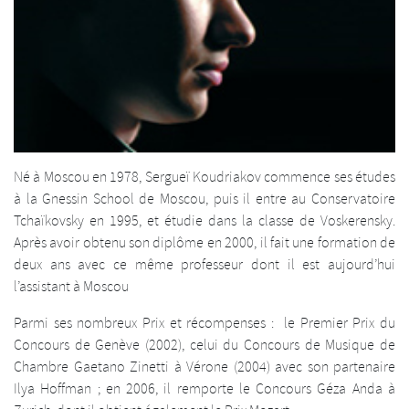
Né à Moscou en 1978, Sergueï Koudriakov commence ses études
à la Gnessin School de Moscou, puis il entre au Conservatoire
Tchaïkovsky en 1995, et étudie dans la classe de Voskerensky.
Après avoir obtenu son diplôme en 2000, il fait une formation de
deux ans avec ce même professeur dont il est aujourd’hui
l’assistant à Moscou
Parmi ses nombreux Prix et récompenses : le Premier Prix du
Concours de Genève (2002), celui du Concours de Musique de
Chambre Gaetano Zinetti à Vérone (2004) avec son partenaire
Ilya Hoffman ; en 2006, il remporte le Concours Géza Anda à