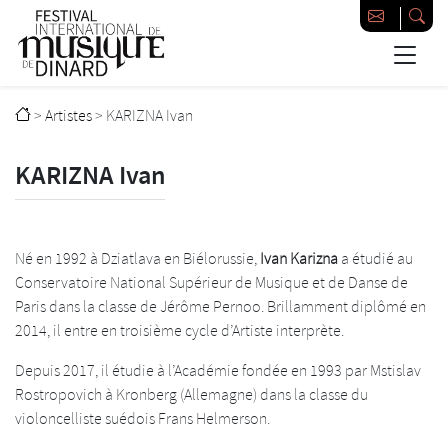
Passer au contenu principal
Festival international de musique de Dinard
>
Artistes
>
KARIZNA Ivan
KARIZNA Ivan
Né en 1992 à Dziatlava en Biélorussie,
Ivan Karizna
a étudié au
Conservatoire National Supérieur de Musique et de Danse de
Paris dans la classe de Jérôme Pernoo. Brillamment diplômé en
2014, il entre en troisième cycle d’Artiste interprète.
Depuis 2017, il étudie à l’Académie fondée en 1993 par Mstislav
Rostropovich à Kronberg (Allemagne) dans la classe du
violoncelliste suédois Frans Helmerson.