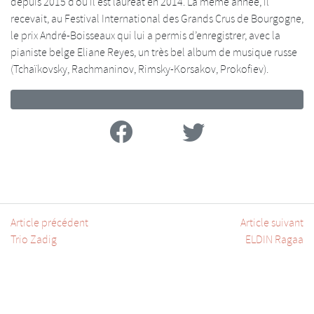
depuis 2015 d’où il est lauréat en 2014. La même année, il
recevait, au Festival International des Grands Crus de Bourgogne,
le prix André-Boisseaux qui lui a permis d’enregistrer, avec la
pianiste belge Eliane Reyes, un très bel album de musique russe
(Tchaïkovsky, Rachmaninov, Rimsky-Korsakov, Prokofiev).
Facebook
Twitter
Article précédent
Article suivant
Trio Zadig
ELDIN Ragaa