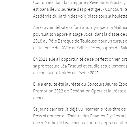
Couronnée dans la catégorie « Révélation Artiste lyr
est par ailleurs lauréate des prestigieux Concours 
Académie du Jardin des Voix (placé sous la houlette 
Après avoir débuté sa formation lyrique à la Maîtri
poursuit son apprentissage vocal dans la classe de
2018 au Pôle Baroque de Toulouse pour un cursus de
et italienne des XVIIe et XVIIIe siècles, auprès de 
En 2021 elle a l’opportunité de se perfectionner lo
sa professeure Léa Pasquel et étudie actuellement a
au concours d’entrée en février 2021.
Elle a ensuite été lauréate du Concours Jeunes Es
Promotion 2022 de Génération Opéra et lauréate d
année.
Sa jeune carrière l’a déjà vu incarner le rôle-titre de
Rossini donnée au Théâtre des Champs-Élysées puis 
une mélodie de Liszt chantée lors des représentati