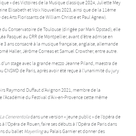
ique » des Victoires de la Musique classique 2024, Juliette Mey
Reine Elisabeth et Voix Nouvelles 2023, ainsi que de la 11ème
des Arts Florissants de William Christie et Paul Agnew).
se du Conservatoire de Toulouse (dirigée par Mark Opstad), elle
 Léa Pasquel au CRR de Montpellier, avant d’être admise en
 3 ans consacré à la musique française, anglaise, allemande
Salomé Haller, Jérôme Correas et Samuel Crowther, entre autre.
rs d’un stage avec la grande mezzo Jeanne Piland, maestra de
u CNSMD de Paris, après avoir été reçue à l’unanimité du jury
poirs Raymond Duffaut d’Avignon 2021, membre de la
e l’Académie du Festival d’Aix-en-Provence cette même
La
Cenerentola
dans une version « jeune public » de l’opéra de
à l’Opéra de Rouen, faire ses débuts à l’Opéra de Paris dans
ons du ballet
Mayerling
au Palais Garnier et donner des