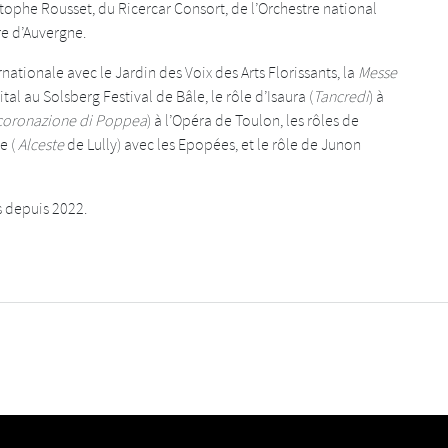
tophe Rousset, du Ricercar Consort, de l’Orchestre national
re d’Auvergne.
nationale avec le Jardin des Voix des Arts Florissants, la
Messe
al au Solsberg Festival de Bâle, le rôle d’Isaura (
Tancredi
) à
ncoronazione di Poppea
) à l’Opéra de Toulon, les rôles de
e (
Alceste
de Lully) avec les Epopées, et le rôle de Junon
s depuis 2022.