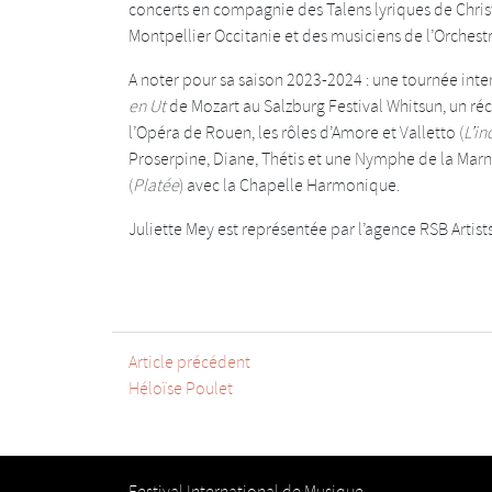
concerts en compagnie des Talens lyriques de Chris
Montpellier Occitanie et des musiciens de l’Orchest
A noter pour sa saison 2023-2024 : une tournée inter
en
Ut
de Mozart au Salzburg Festival Whitsun, un récit
l’Opéra de Rouen, les rôles d’Amore et Valletto (
L’i
Proserpine, Diane, Thétis et une Nymphe de la Marn
(
Platée
) avec la Chapelle Harmonique.
Juliette Mey est représentée par l’agence RSB Artist
Article précédent
Héloïse Poulet