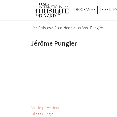
Passer au contenu principal
Festival international de musique de D
PROGRAMME
LE FESTIV
>
Artistes
>
Accordéon
>
Jérôme Pungier
Jérôme Pungier
Article précédent
Gildas Pungier