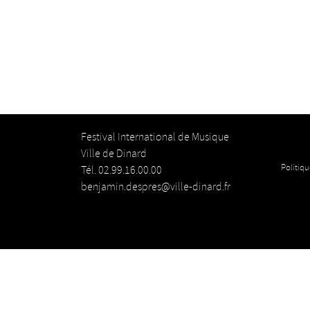
Festival International de Musique
Ville de Dinard
Politiqu
Tél. 02.99.16.00.00
benjamin.despres@ville-dinard.fr