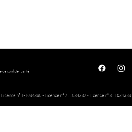
Faceboo
In
e de confidentialité
Licence n° 1-1034380 - Licence n° 2 : 1034382 - Licence n° 3 : 1034383