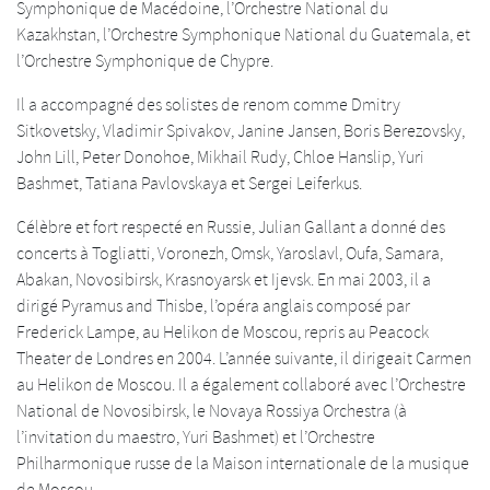
Symphonique de Macédoine, l’Orchestre National du
Kazakhstan, l’Orchestre Symphonique National du Guatemala, et
l’Orchestre Symphonique de Chypre.
Il a accompagné des solistes de renom comme Dmitry
Sitkovetsky, Vladimir Spivakov, Janine Jansen, Boris Berezovsky,
John Lill, Peter Donohoe, Mikhail Rudy, Chloe Hanslip, Yuri
Bashmet, Tatiana Pavlovskaya et Sergei Leiferkus.
Célèbre et fort respecté en Russie, Julian Gallant a donné des
concerts à Togliatti, Voronezh, Omsk, Yaroslavl, Oufa, Samara,
Abakan, Novosibirsk, Krasnoyarsk et Ijevsk. En mai 2003, il a
dirigé Pyramus and Thisbe, l’opéra anglais composé par
Frederick Lampe, au Helikon de Moscou, repris au Peacock
Theater de Londres en 2004. L’année suivante, il dirigeait Carmen
au Helikon de Moscou. Il a également collaboré avec l’Orchestre
National de Novosibirsk, le Novaya Rossiya Orchestra (à
l’invitation du maestro, Yuri Bashmet) et l’Orchestre
Philharmonique russe de la Maison internationale de la musique