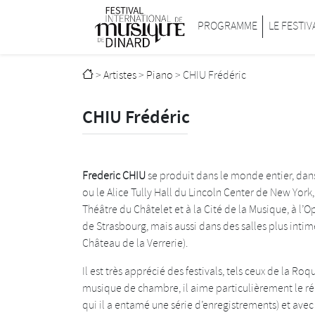
Passer au contenu principal
Festival international de musique de D
PROGRAMME
LE FESTIV
>
Artistes
>
Piano
>
CHIU Frédéric
CHIU Frédéric
Frederic CHIU
se produit dans le monde entier, dan
ou le Alice Tully Hall du Lincoln Center de New York
Théâtre du Châtelet et à la Cité de la Musique, à l
de Strasbourg, mais aussi dans des salles plus intime
Château de la Verrerie).
Il est très apprécié des festivals, tels ceux de la Ro
musique de chambre, il aime particulièrement le ré
qui il a entamé une série d’enregistrements) et avec 