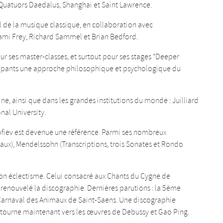
s Quatuors Daedalus, Shanghai et Saint Lawrence.
l de la musique classique, en collaboration avec
ami Frey, Richard Sammel et Brian Bedford.
r ses master-classes, et surtout pour ses stages “Deeper
icipants une approche philosophique et psychologique du
ine, ainsi que dans les grandes institutions du monde : Juilliard
nal University.
ofiev est devenue une référence. Parmi ses nombreux
aux), Mendelssohn (Transcriptions, trois Sonates et Rondo
 éclectisme. Celui consacré aux Chants du Cygne de
 a renouvelé la discographie. Dernières parutions : la 5ème
 Carnaval des Animaux de Saint-Saens. Une discographie
e tourne maintenant vers les œuvres de Debussy et Gao Ping.