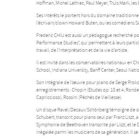
Hoffman, Michel Lethiec, Paul Meyer, Truls Mørk, le
Ses intérêts le portent hors du domaine traditionne
l’écrivain/clown Howard Buten, ou les comédiens S
Frederic CHIU est aussi un pédagogue recherché pou
Performance Studies”, qui permettent à leurs part
travail, de l’interprétation et de la vie d’artiste.
Il est invité dans les conservatoires nationaux en Ch
School, Indiana University, Banff Center, Seoul Natio
Son Intégrale de l’œuvre pour piano de Serge Prok
enregistrements : Chopin (Etudes op. 10 et 4, Ronde
Capriccioso), Rossini (Péchés de Vieillesse).
Un disque Ravel/Decaux/Schönberg témoigne de son
Schubert, transcrit pour piano seul par Franz Liszt,
Symphonie de Beethoven transcrite par Liszt, et le
inégalée parmi les musiciens de sa génération. Il s